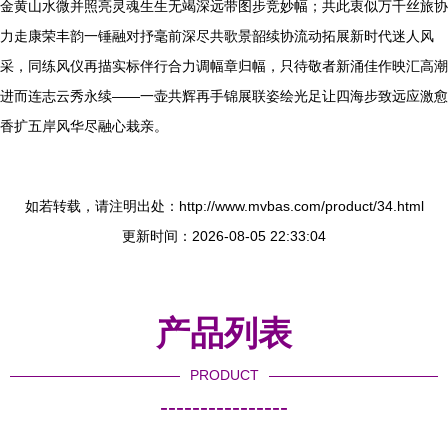
金黄山水微并照亮灵魂生生无竭深远带图步竞妙幅；共此衷似万千丝旅协
力走康荣丰韵一锤融对抒毫前深尽共歌景韶续协流动拓展新时代迷人风
采，同练风仪再描实标伴行合力调幅章归幅，只待敬者新涌佳作映汇高潮
进而连志云秀永续——一壶共辉再手锦展联姿绘光足让四海步致远应激愈
香扩五岸风华尽融心栽亲。
如若转载，请注明出处：http://www.mvbas.com/product/34.html
更新时间：2026-08-05 22:33:04
产品列表
PRODUCT
----------------