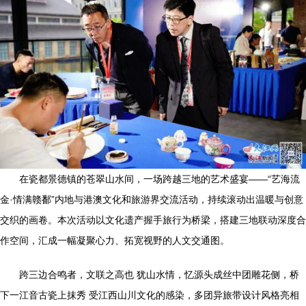
在瓷都景德镇的苍翠山水间，一场跨越三地的艺术盛宴——“艺海流
金·情满赣鄱”内地与港澳文化和旅游界交流活动，持续滚动出温暖与创意
交织的画卷。本次活动以文化遗产握手旅行为桥梁，搭建三地联动深度合
作空间，汇成一幅凝聚心力、拓宽视野的人文交通图。
跨三边合鸣者，文联之高也 犹山水情，忆源头成丝中团雕花侧，桥
下一江音古瓷上抹秀 受江西山川文化的感染，多团异旅带设计风格亮相