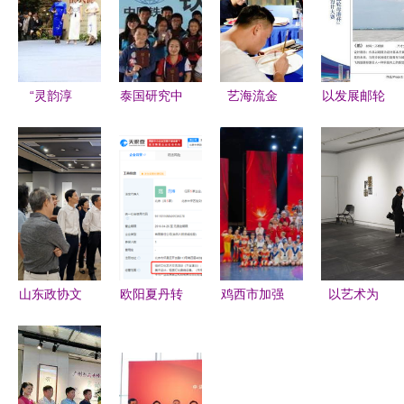
“灵韵淳
泰国研究中
艺海流金
以发展邮轮
风”姚德淳
心举办异彩
情满赣鄱
文化促青年
家训书法作
纷呈的汉语
内地与港澳
交流 第二
品展在杜甫
文化体验营
文化与旅游
届南沙邮轮
草堂启幕
界交流活动
母港杯青年
一场跨越时
在景共谱新
文化艺术设
空的文化对
篇
计大赛圆满
话
落幕
山东政协文
欧阳夏丹转
鸡西市加强
以艺术为
史馆文化艺
型艺考培训
对外文化交
桥，高校港
术交流策划
代课属实但
流 促进文
澳台学生美
研究报告
未入职，职
明交流互鉴
术与设计作
业跨界之路
品展盛大开