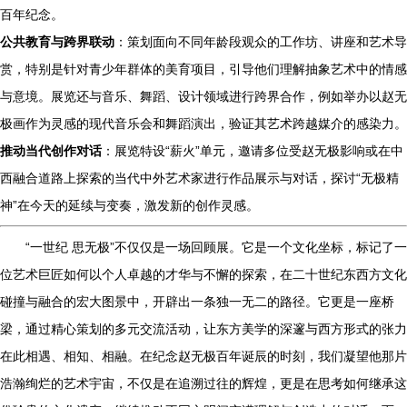
百年纪念。
公共教育与跨界联动
：策划面向不同年龄段观众的工作坊、讲座和艺术导
赏，特别是针对青少年群体的美育项目，引导他们理解抽象艺术中的情感
与意境。展览还与音乐、舞蹈、设计领域进行跨界合作，例如举办以赵无
极画作为灵感的现代音乐会和舞蹈演出，验证其艺术跨越媒介的感染力。
推动当代创作对话
：展览特设“薪火”单元，邀请多位受赵无极影响或在中
西融合道路上探索的当代中外艺术家进行作品展示与对话，探讨“无极精
神”在今天的延续与变奏，激发新的创作灵感。
“一世纪 思无极”不仅仅是一场回顾展。它是一个文化坐标，标记了一
位艺术巨匠如何以个人卓越的才华与不懈的探索，在二十世纪东西方文化
碰撞与融合的宏大图景中，开辟出一条独一无二的路径。它更是一座桥
梁，通过精心策划的多元交流活动，让东方美学的深邃与西方形式的张力
在此相遇、相知、相融。在纪念赵无极百年诞辰的时刻，我们凝望他那片
浩瀚绚烂的艺术宇宙，不仅是在追溯过往的辉煌，更是在思考如何继承这