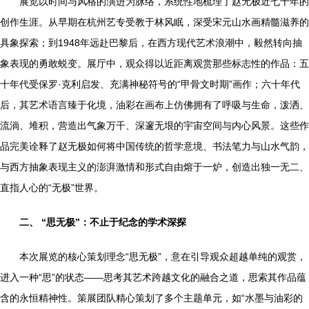
展览以时间与风格的演进为脉络，系统性地梳理了赵无极近七十年的
创作生涯。从早期在杭州艺专受教于林风眠，深受宋元山水画精髓滋养的
具象探索；到1948年远赴巴黎后，在西方现代艺术浪潮中，毅然转向抽
象表现的勇敢蜕变。展厅中，观众得以近距离观赏那些标志性的作品：五
十年代受保罗·克利启发、充满神秘符号的“甲骨文时期”画作；六十年代
后，其艺术语言臻于化境，油彩在画布上仿佛拥有了呼吸与生命，泼洒、
流淌、堆积，营造出气象万千、深邃无垠的宇宙空间与内心风景。这些作
品完美诠释了赵无极如何将中国传统的哲学意境、书法笔力与山水气韵，
与西方抽象表现主义的澎湃激情和形式自由熔于一炉，创造出独一无二、
直指人心的“无极”世界。
二、 “思无极”：不止于纪念的学术深探
本次展览的核心策划理念“思无极”，意在引导观众超越单纯的观赏，
进入一种“思”的状态——思考其艺术跨越文化的融合之道，思索其作品蕴
含的永恒精神性。策展团队精心策划了多个主题单元，如“水墨与油彩的